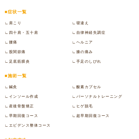
■症状一覧
∟肩こり
∟寝違え
∟四十肩・五十肩
∟自律神経失調症
∟腰痛
∟ヘルニア
∟股関節痛
∟膝の痛み
∟足底筋膜炎
∟手足のしびれ
■施術一覧
∟鍼灸
∟酸素カプセル
∟インソール作成
∟パーソナルトレーニング
∟産後骨盤矯正
∟ヒゲ脱毛
∟早期回復コース
∟超早期回復コース
∟エビデンス整体コース