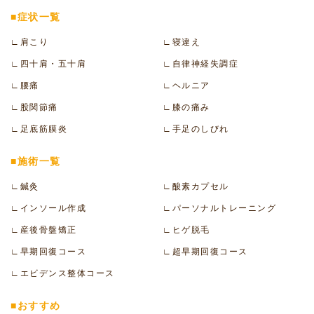
■症状一覧
∟肩こり
∟寝違え
∟四十肩・五十肩
∟自律神経失調症
∟腰痛
∟ヘルニア
∟股関節痛
∟膝の痛み
∟足底筋膜炎
∟手足のしびれ
■施術一覧
∟鍼灸
∟酸素カプセル
∟インソール作成
∟パーソナルトレーニング
∟産後骨盤矯正
∟ヒゲ脱毛
∟早期回復コース
∟超早期回復コース
∟エビデンス整体コース
■おすすめ