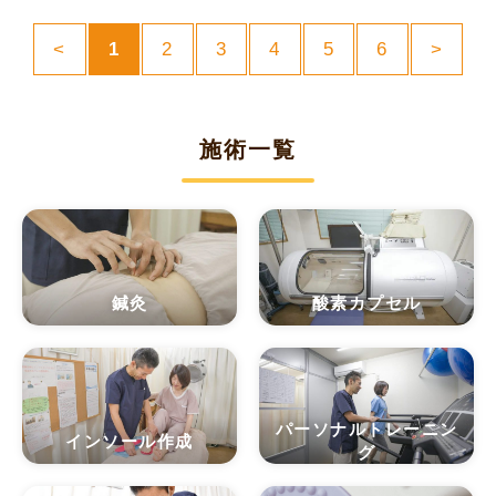
<
1
2
3
4
5
6
>
施術一覧
鍼灸
酸素カプセル
パーソナルトレーニン
インソール作成
グ